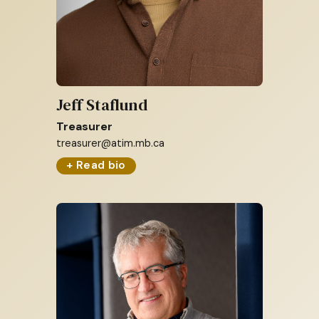
Jeff Staflund
Treasurer
treasurer@atim.mb.ca
+ Read bio