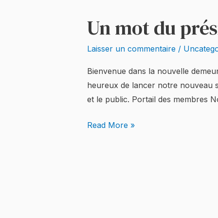
Un mot du prés
Un
mot
Laisser un commentaire
/
Uncatego
du
président
Bienvenue dans la nouvelle demeure
heureux de lancer notre nouveau si
et le public. Portail des membres 
Read More »